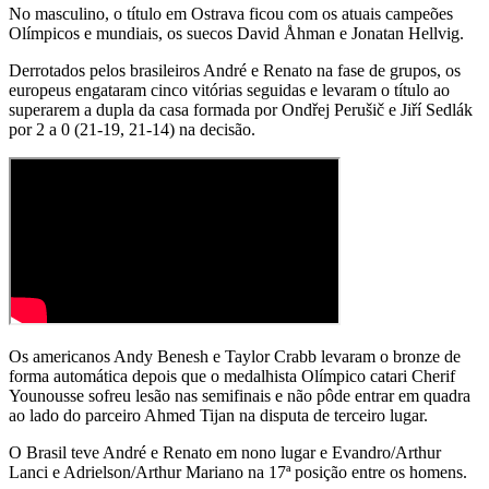
No masculino, o título em Ostrava ficou com os atuais campeões
Olímpicos e mundiais, os suecos David Åhman e Jonatan Hellvig.
Derrotados pelos brasileiros André e Renato na fase de grupos, os
europeus engataram cinco vitórias seguidas e levaram o título ao
superarem a dupla da casa formada por Ondřej Perušič e Jiří Sedlák
por 2 a 0 (21-19, 21-14) na decisão.
Os americanos Andy Benesh e Taylor Crabb levaram o bronze de
forma automática depois que o medalhista Olímpico catari Cherif
Younousse sofreu lesão nas semifinais e não pôde entrar em quadra
ao lado do parceiro Ahmed Tijan na disputa de terceiro lugar.
O Brasil teve André e Renato em nono lugar e Evandro/Arthur
Lanci e Adrielson/Arthur Mariano na 17ª posição entre os homens.