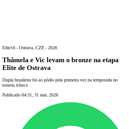
Voltar para a página inicial do BPT
Onde Assistir
Equipes
Programação
Classificação
Estatísticas
Competição
Notícias
Elite16 - Ostrava, CZE - 2026
Thâmela e Vic levam o bronze na etapa
Elite de Ostrava
Dupla brasileira foi ao pódio pela primeira vez na temporada no
torneio tcheco
Publicado 04:31, 31 mai. 2026