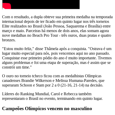
Com o resultado, a dupla obteve sua primeira medalha na temporada
internacional depois de ter ficado em quinto lugar nos três torneios
Elite realizados no Brasil (João Pessoa, Saquarema e Brasília) entre
março e maio. Parceiras há menos de dois anos, elas somam agora
nove medalhas no Beach Pro Tour - três ouros, duas pratas e quatro
bronzes.
"Estou muito feliz," disse Thâmela após a conquista. "Ostrava é um
lugar muito especial para nós, pois vencemos aqui no ano passado.
Conquistar esse primeiro pódio do ano é muito importante. Tivemos
alguns problemas e foi uma etapa de superação, mas é assim que se
constrói um time."
O ouro no torneio tcheco ficou com as medalhistas Olímpicas
canadenses Brandie Wilkerson e Melissa Humana-Paredes, que
superaram Schoon e Stam por 2 a 0 (21-16, 21-14) na decisão.
Líderes do Ranking Mundial, Carol e Rebecca também
representaram o Brasil no evento, terminando em quinto lugar.
Campeões Olímpicos vencem no masculino