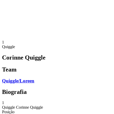
Voltar para a página inicial do BPT
Onde Assistir
Equipes
Programação
Classificação
Estatísticas
Competição
Notícias
1
Quiggle
Corinne Quiggle
Team
Quiggle/Loreen
Biografia
1
Quiggle
Corinne Quiggle
Posição