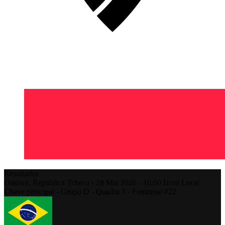
Resultados
Ostrava,
República Tcheca
-
28 Mai 2026 -
16:00
Hora Local
Chave principal - Grupo D - Quadra 3 - Feminino #22