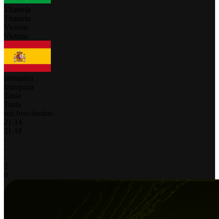
Thamela
Thamela
Victoria
Victoria
Izuzquiza
Izuzquiza
Tania
Tania
seu fuso horário
21
-
14
21
-
18
-
-
-
2
0