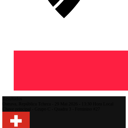
Resultados
Ostrava,
República Tcheca
-
29 Mai 2026 -
13:30
Hora Local
Chave principal - Grupo C - Quadra 3 - Feminino #27