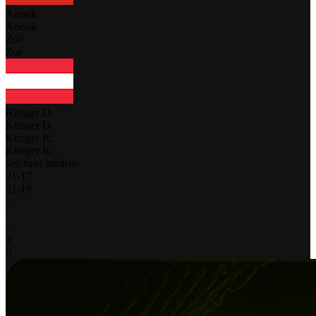
Anouk
Anouk
Zoé
Zoé
Klinger D.
Klinger D.
Klinger R.
Klinger R.
seu fuso horário
21
-
17
21
-
19
-
-
-
2
0