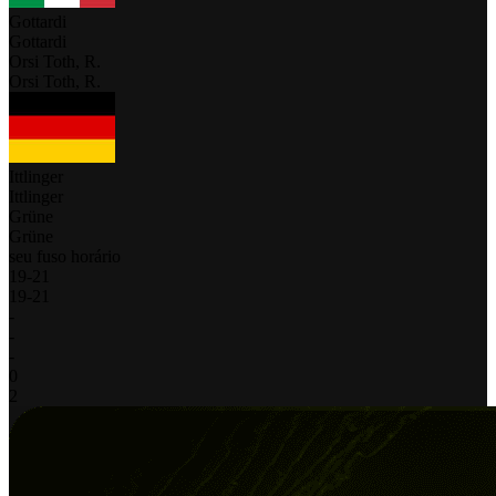
Gottardi
Gottardi
Orsi Toth, R.
Orsi Toth, R.
Ittlinger
Ittlinger
Grüne
Grüne
seu fuso horário
19
-
21
19
-
21
-
-
-
0
2