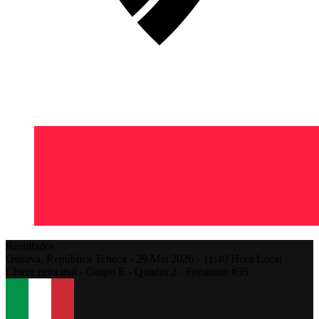
Resultados
Ostrava,
República Tcheca
-
29 Mai 2026 -
11:40
Hora Local
Chave principal - Grupo E - Quadra 2 - Feminino #35