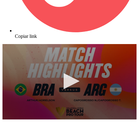
Copiar link
0
seconds
of
10