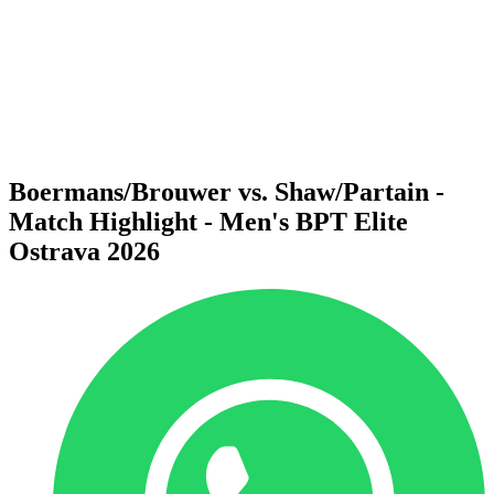
Voltar para a página inicial do BPT
Onde Assistir
Equipes
Programação
Classificação
Estatísticas
Competição
Notícias
Boermans/Brouwer vs. Shaw/Partain -
Match Highlight - Men's BPT Elite
Ostrava 2026