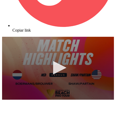
Copiar link
0
seconds
of
10