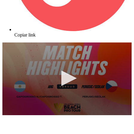
Copiar link
0
seconds
of
10