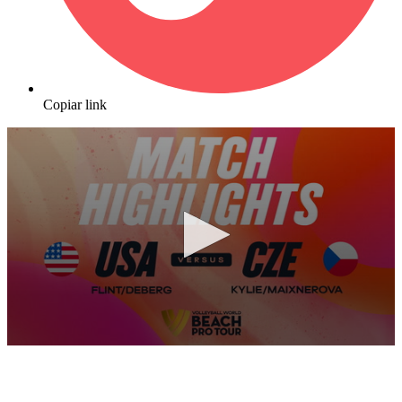
Copiar link
0
seconds
of
10