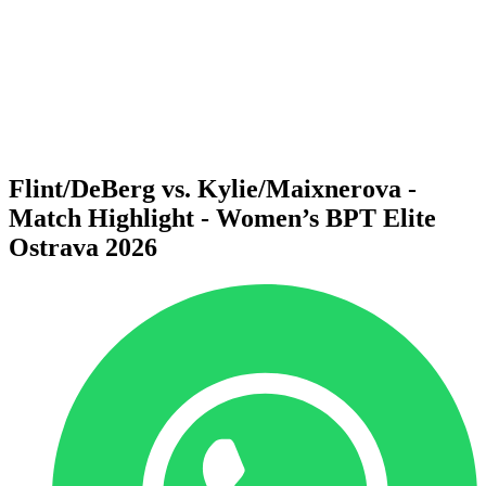
Voltar para a página inicial do BPT
Onde Assistir
Equipes
Programação
Classificação
Estatísticas
Competição
Notícias
Flint/DeBerg vs. Kylie/Maixnerova -
Match Highlight - Women’s BPT Elite
Ostrava 2026