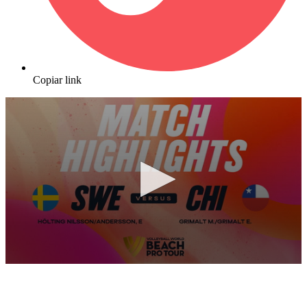
Copiar link
0
seconds
of
10