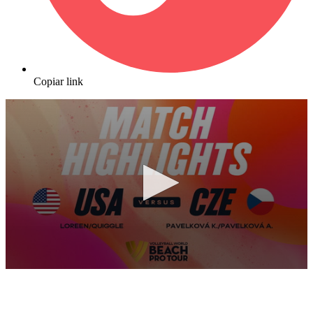
Copiar link
0
seconds
of
10