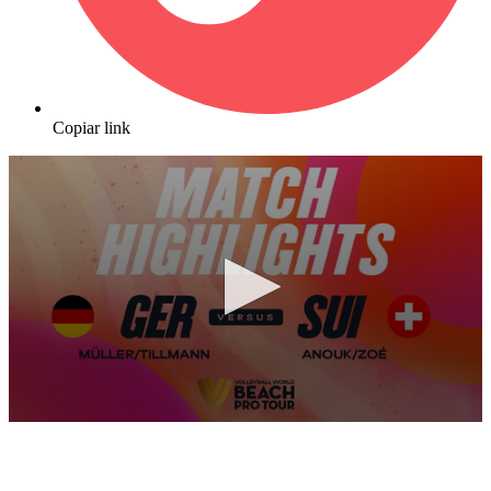
Copiar link
0
seconds
of
10