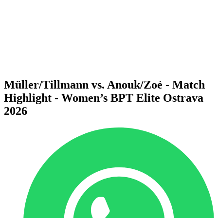
Voltar para a página inicial do BPT
Onde Assistir
Equipes
Programação
Classificação
Estatísticas
Competição
Notícias
Müller/Tillmann vs. Anouk/Zoé - Match
Highlight - Women’s BPT Elite Ostrava
2026