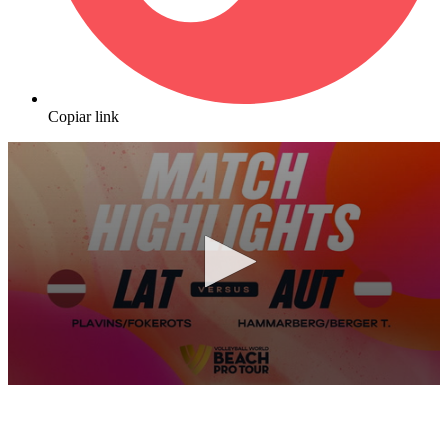
Copiar link
0
seconds
of
10