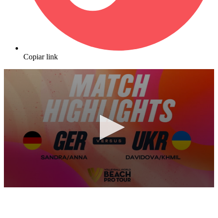
Copiar link
0
seconds
of
8