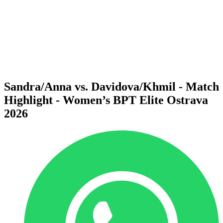
Voltar para a página inicial do BPT
Onde Assistir
Equipes
Programação
Classificação
Estatísticas
Competição
Notícias
Sandra/Anna vs. Davidova/Khmil - Match
Highlight - Women’s BPT Elite Ostrava
2026