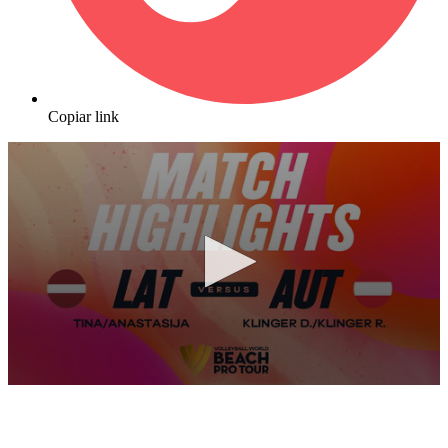
Copiar link
0
seconds
of
10