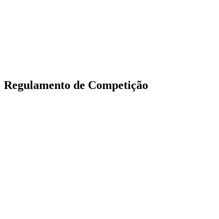
Voltar para a página inicial do BPT
Onde Assistir
Equipes
Programação
Classificação
Estatísticas
Competição
Notícias
Regulamento de Competição