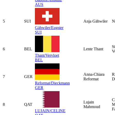
AUS
5
SUI
Anja Gähwiler
N
Gähwiler/Eugster
SUI
S
6
BEL
Lente Thant
V
Thant/Vervloet
BEL
Anna-Chiara
R
7
GER
Reformat
D
Reformat/Dieckmann
GER
C
Lujain
8
QAT
M
Mahmoud
F
LUJAIN/CELINE