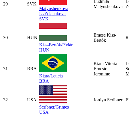
Ludmila
L
29
SVK
Matyushenkova
Z
Matyushenkova
L./Zelenakova
SVK
Emese Kiss-
30
HUN
R
Bertók
Kiss-Bertók/Pádár
HUN
Kiara Vitoria
L
31
BRA
Ernesto
S
Jeronimo
M
Kiara/Leticia
BRA
32
USA
Jordyn Scribner
E
Scribner/Grimes
USA