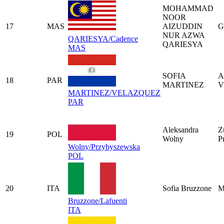
MOHAMMAD
NOOR
17
MAS
AIZUDDIN
G
NUR AZWA
QARIESYA/Cadence
QARIESYA
MAS
SOFIA
A
18
PAR
MARTINEZ
V
MARTINEZ/VELAZQUEZ
PAR
Aleksandra
Z
19
POL
Wolny
P
Wolny/Przybyszewska
POL
20
ITA
Sofia Bruzzone
M
Bruzzone/Lafuenti
ITA