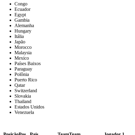
Congo
Ecuador
Egypt
Gambia
Alemanha
Hungary
Itália
Japão
Morocco
Malaysia
Mexico
Países Baixos
Paraguay
Polônia
Puerto Rico
Qatar
Switzerland
Slovakia
Thailand
Estados Unidos
Venezuela
Posição
Pos.
País
Team
Team
Jogador 1