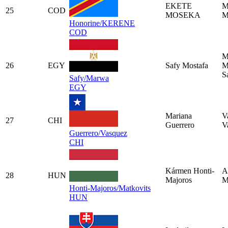
EKETE
M
25
COD
MOSEKA
M
Honorine/KERENE
COD
M
26
EGY
Safy Mostafa
M
S
Safy/Marwa
EGY
Mariana
V
27
CHI
Guerrero
V
Guerrero/Vasquez
CHI
Kármen Honti-
A
28
HUN
Majoros
M
Honti-Majoros/Matkovits
HUN