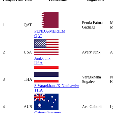
Penda Fatma
M
1
QAT
Gadiaga
M
PENDA/MERIEM
QAT
2
USA
Avery Junk
A
Junk/Junk
USA
Varagkhana
N
3
THA
Sogalee
K
S.Varagkhana/K.Natthawiw
THA
4
AUS
Ava Gaborit
L
Gaborit/Amstutz