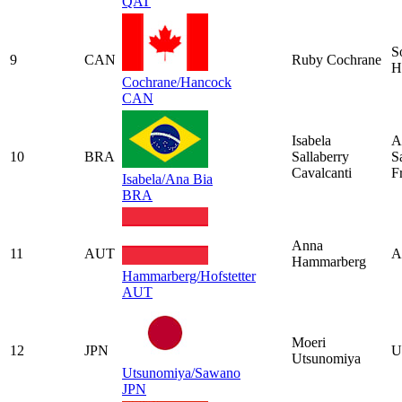
QAT
S
9
CAN
Ruby Cochrane
H
Cochrane/Hancock
CAN
Isabela
A
10
BRA
Sallaberry
S
Cavalcanti
F
Isabela/Ana Bia
BRA
Anna
11
AUT
A
Hammarberg
Hammarberg/Hofstetter
AUT
Moeri
12
JPN
U
Utsunomiya
Utsunomiya/Sawano
JPN