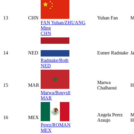
13
CHN
Yuhan Fan
M
FAN Yuhan/ZHUANG
Ming
CHN
14
NED
Esmee Radstake
J
Radstake/Both
NED
Marwa
15
MAR
H
Chalhaoui
Marwa/Bouysfi
MAR
Angela Perez
M
16
MEX
Araujo
H
Perez/ROMAN
MEX