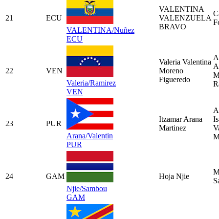
VALENTINA
C
21
ECU
VALENZUELA
F
BRAVO
VALENTINA/Nuñez
ECU
A
Valeria Valentina
A
22
VEN
Moreno
M
Figueredo
Valeria/Ramirez
R
VEN
A
Itzamar Arana
Is
23
PUR
Martinez
V
Arana/Valentin
M
PUR
M
24
GAM
Hoja Njie
S
Njie/Sambou
GAM