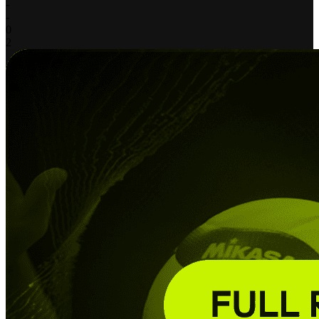
-
-
0
2