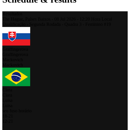
Resultados
The Hague,
Países Baixos
-
08 Jul 2026 -
12:20
Hora Local
Qualificação - Segunda Rodada - Quadra 3 - Feminino #19
Graffingerova
Graffingerova
Mackovich
Mackovich
Clara
Clara
Luisa
Luisa
seu fuso horário
18
-
21
12
-
21
-