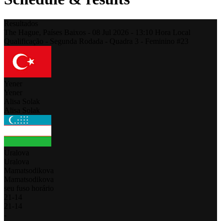
Resultados
The Hague,
Países Baixos
-
08 Jul 2026 -
13:10
Hora Local
Qualificação - Segunda Rodada - Quadra 3 - Feminino #23
Yener
Yener
Alisa Solak
Alisa Solak
Uralova
Uralova
Mamatsodikova
Mamatsodikova
seu fuso horário
21
-
14
21
-
14
-