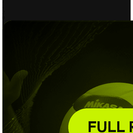
-
-
2
0