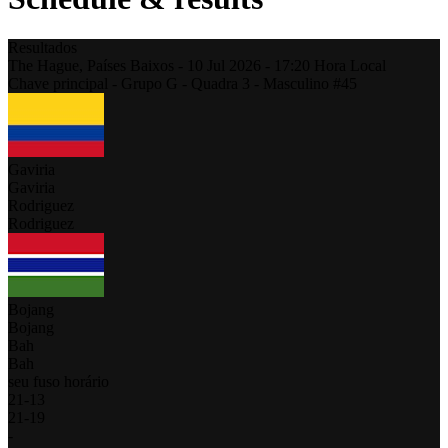
Resultados
The Hague,
Países Baixos
-
10 Jul 2026 -
17:20
Hora Local
Chave principal - Grupo G - Quadra 3 - Masculino #45
Gaviria
Gaviria
Rodriguez
Rodriguez
Bojang
Bojang
Bah
Bah
seu fuso horário
21
-
13
21
-
19
-