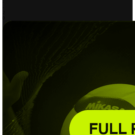
-
-
2
0