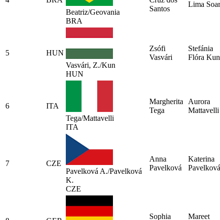
Lima Soar
Santos
Beatriz/Geovania
BRA
Zsófi
Stefánia
5
HUN
Vasvári
Flóra Kun
Vasvári, Z./Kun
HUN
Margherita
Aurora
6
ITA
Tega
Mattavelli
Tega/Mattavelli
ITA
Anna
Katerina
7
CZE
Pavelková
Pavelkov
Pavelková A./Pavelková
K.
CZE
Sophia
Mareet