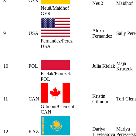
8
GER
Neuß
Maidhof
Neuß/Maidhof
GER
Alexa
9
USA
Sally Pere
Fernandez
Fernandez/Perez
USA
Maja
10
POL
Julia Kielak
Kruczek
Kielak/Kruczek
POL
Kristin
11
CAN
Tori Clem
Gilmour
Gilmour/Clement
CAN
Dariya
Mariya
12
KAZ
Tlevlessova
Peressets