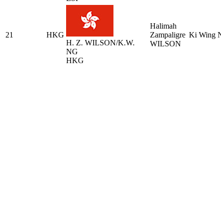
Halimah
21
HKG
Zampaligre
Ki Wing 
H. Z. WILSON/K.W.
WILSON
NG
HKG