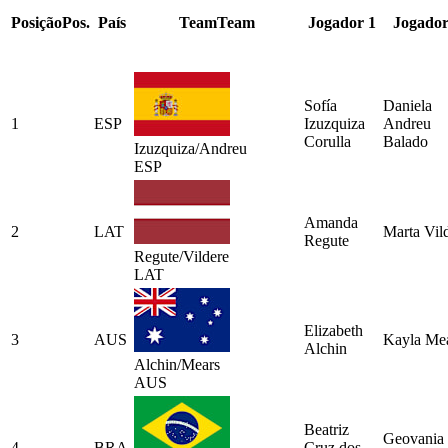
Posição
Pos.
País
Team
Team
Jogador 1
Jogador
Sofía
Daniela
1
ESP
Izuzquiza
Andreu
Corulla
Balado
Izuzquiza/Andreu
ESP
Amanda
2
LAT
Marta Vil
Regute
Regute/Vildere
LAT
Elizabeth
3
AUS
Kayla Me
Alchin
Alchin/Mears
AUS
Beatriz
Geovania
4
BRA
Cruz dos