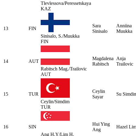
Tlevlessova/Peressetskaya
KAZ
Sara
Anniina
13
FIN
Sinisalo
Muukka
Sinisalo, S./Muukka
FIN
Magdalena
Anja
14
AUT
Rabitsch
Trailovic
Rabitsch Mag./Trailovic
AUT
Ceylin
15
TUR
Su Simdi
Sayar
Ceylin/Simdim
TUR
Hui Ying
16
SIN
Hazel Li
Ang
Ang H.Y/Lim H.