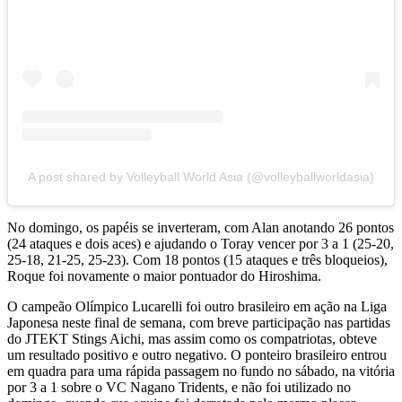
A post shared by Volleyball World Asia (@volleyballworldasia)
No domingo, os papéis se inverteram, com Alan anotando 26 pontos
(24 ataques e dois aces) e ajudando o Toray vencer por 3 a 1 (25-20,
25-18, 21-25, 25-23). Com 18 pontos (15 ataques e três bloqueios),
Roque foi novamente o maior pontuador do Hiroshima.
O campeão Olímpico Lucarelli foi outro brasileiro em ação na Liga
Japonesa neste final de semana, com breve participação nas partidas
do JTEKT Stings Aichi, mas assim como os compatriotas, obteve
um resultado positivo e outro negativo. O ponteiro brasileiro entrou
em quadra para uma rápida passagem no fundo no sábado, na vitória
por 3 a 1 sobre o VC Nagano Tridents, e não foi utilizado no