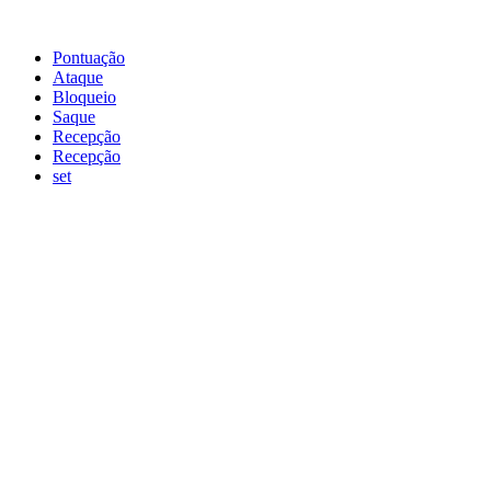
Pontuação
Ataque
Bloqueio
Saque
Recepção
Recepção
set