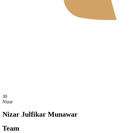
Onde Assistir
Tickets
Programação
Equipes
Classificação
Estatísticas
Notícias
Temporada 2026
❮
2026 Season
2025 Season
30
Nizar
Nizar Julfikar Munawar
Team