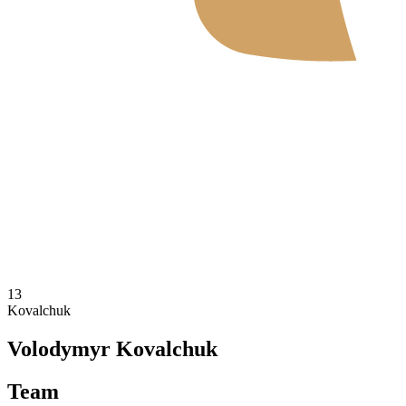
Onde Assistir
Tickets
Programação
Equipes
Classificação
Estatísticas
Notícias
Temporada 2026
❮
2026 Season
2025 Season
13
Kovalchuk
Volodymyr Kovalchuk
Team