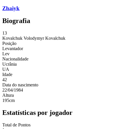
Zhaiyk
Biografia
13
Kovalchuk
Volodymyr Kovalchuk
Posição
Levantador
Lev
Nacionalidade
Ucrânia
UA
Idade
42
Data do nascimento
22/04/1984
Altura
195
cm
Estatísticas por jogador
Total de Pontos