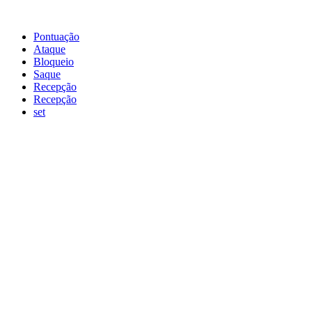
Pontuação
Ataque
Bloqueio
Saque
Recepção
Recepção
set