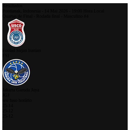
Resultados
Pontianak,
Indonesia
-
14 Mai 2026 -
19:00
Hora Local
Quartas de Final - Rodada final - Masculino #4
Foolad Sirjan Iranian
FSI
Jakarta Garuda Jaya
JGJ
seu fuso horário
25
-
14
25
-
12
25
-
12
-
-