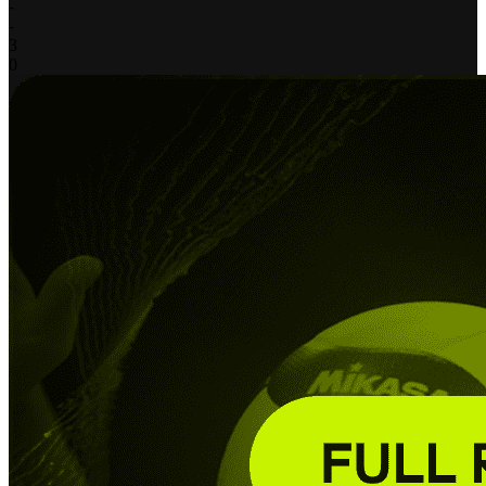
-
-
3
0