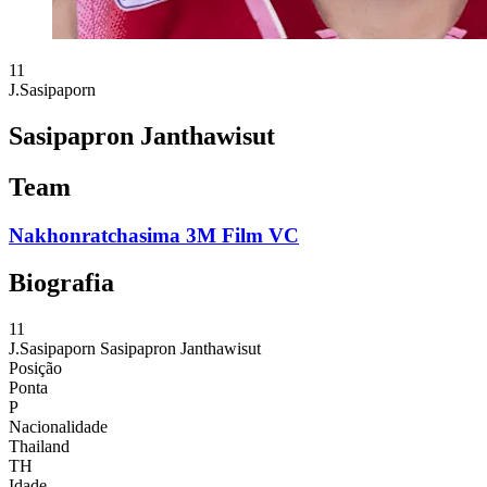
11
J.Sasipaporn
Sasipapron Janthawisut
Team
Nakhonratchasima 3M Film VC
Biografia
11
J.Sasipaporn
Sasipapron Janthawisut
Posição
Ponta
P
Nacionalidade
Thailand
TH
Idade