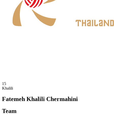
Onde Assistir
Programação
Equipes
Classificação
Estatísticas
Notícias
Temporada 2026
❮
Temporada 2026
Temporada 2025
15
Khalili
Fatemeh Khalili Chermahini
Team