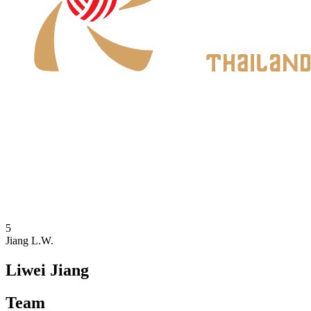
Onde Assistir
Programação
Equipes
Classificação
Estatísticas
Notícias
Temporada 2026
❮
Temporada 2026
Temporada 2025
5
Jiang L.W.
Liwei Jiang
Team