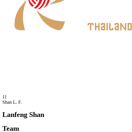
Onde Assistir
Programação
Equipes
Classificação
Estatísticas
Notícias
Temporada 2026
❮
Temporada 2026
Temporada 2025
11
Shan L. F.
Lanfeng Shan
Team