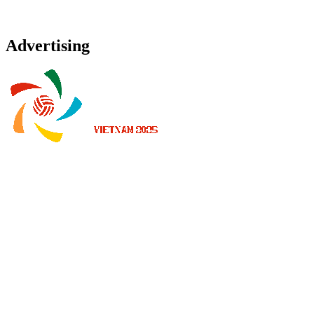
Advertising
Onde Assistir
Programação
Equipes
Classificação
Estatísticas
Notícias
Temporada 2025
❮
Temporada 2026
Temporada 2025