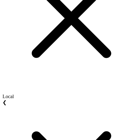
Local
❮