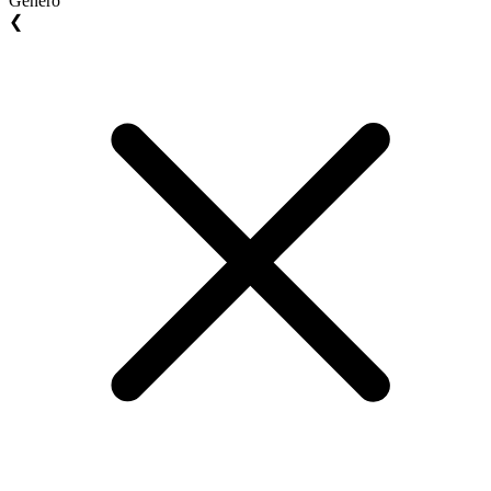
Gênero
❮