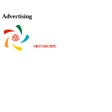
Advertising
Onde Assistir
Programação
Equipes
Classificação
Estatísticas
Notícias
Temporada 2025
❮
Temporada 2026
Temporada 2025