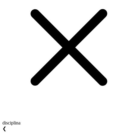
disciplina
❮