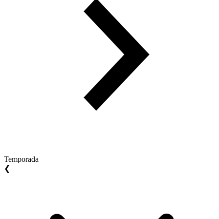
Temporada
❮