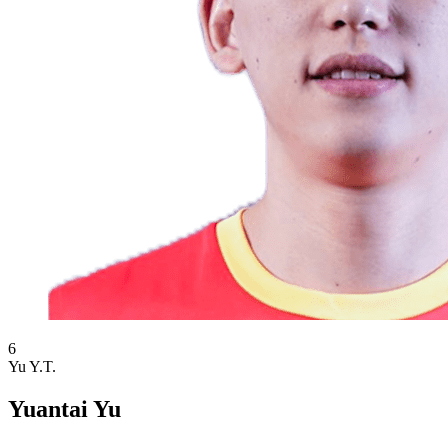
6
Yu Y.T.
Yuantai Yu