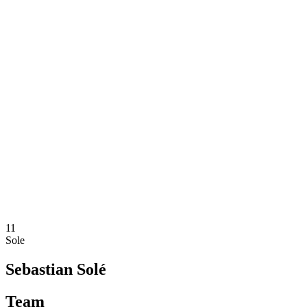
Onde Assistir
Ingressos
Programação
Equipes
Classificação
Estatísticas
Competição
Notícias
Temporada 2025
❮
Temporada 2025
Temporada 2024
Temporada 2023
Temporada 2022
Temporada 2021
11
Sole
Sebastian Solé
Team