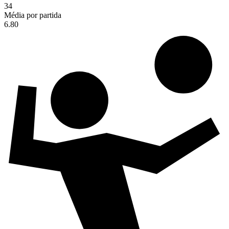
34
Média por partida
6.80