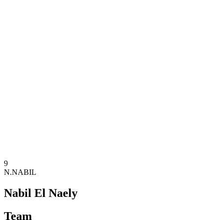
Onde Assistir
Ingressos
Programação
Equipes
Classificação
Estatísticas
Competição
Notícias
Temporada 2025
❮
Temporada 2025
Temporada 2024
Temporada 2023
Temporada 2022
Temporada 2021
9
N.NABIL
Nabil El Naely
Team