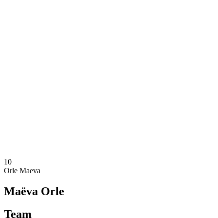
Onde Assistir
Ingressos
Programação
Equipes
Classificação
Estatísticas
Competição
Notícias
Temporada 2025
❮
Temporada 2025
Temporada 2024
Temporada 2023
Temporada 2022
Temporada 2021
10
Orle Maeva
Maëva Orle
Team