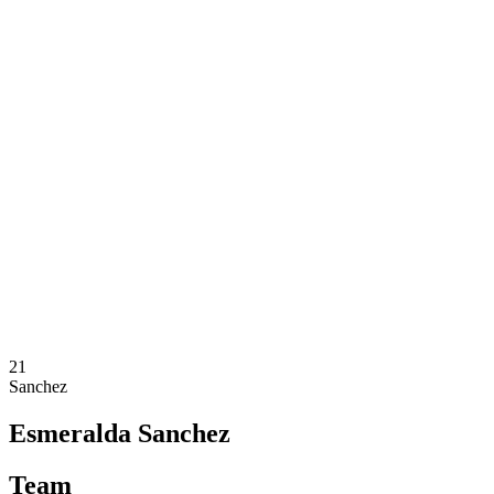
Onde Assistir
Ingressos
Programação
Equipes
Classificação
Estatísticas
Competição
Notícias
Temporada 2025
❮
Temporada 2025
Temporada 2024
Temporada 2023
Temporada 2022
Temporada 2021
21
Sanchez
Esmeralda Sanchez
Team