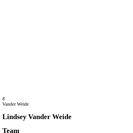
Onde Assistir
Ingressos
Programação
Equipes
Classificação
Estatísticas
Competição
Notícias
Temporada 2025
❮
Temporada 2025
Temporada 2024
Temporada 2023
Temporada 2022
Temporada 2021
8
Vander Weide
Lindsey Vander Weide
Team