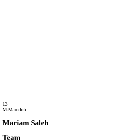
Onde Assistir
Ingressos
Programação
Equipes
Classificação
Estatísticas
Competição
Notícias
Temporada 2025
❮
Temporada 2025
Temporada 2024
Temporada 2023
Temporada 2022
Temporada 2021
13
M.Mamdoh
Mariam Saleh
Team