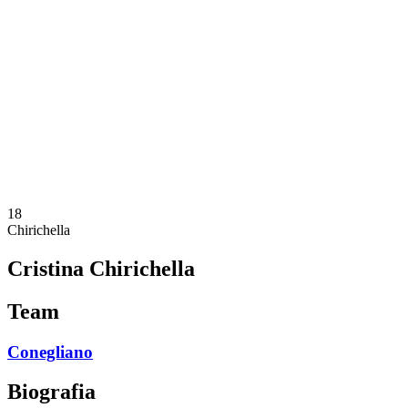
Programação
Equipes
Classificação
Estatísticas
Notícias
Temporada
❮
Temporada 2025-2026
Temporada 2024-2025
Temporada 2023-2024
Temporada 2022-2023
Temporada 2021-2022
18
Chirichella
Cristina Chirichella
Team
Conegliano
Biografia