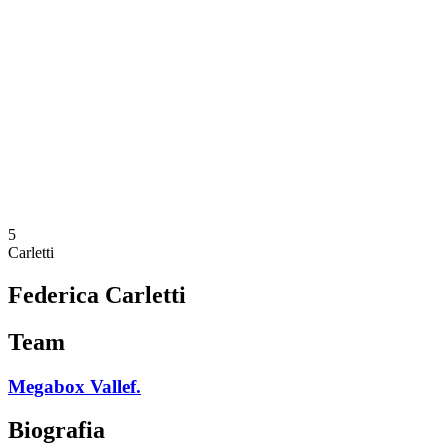
Programação
Equipes
Classificação
Estatísticas
Notícias
Temporada
❮
Temporada 2025-2026
Temporada 2024-2025
Temporada 2023-2024
Temporada 2022-2023
Temporada 2021-2022
5
Carletti
Federica Carletti
Team
Megabox Vallef.
Biografia