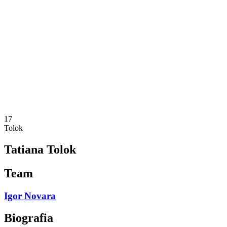
Programação
Equipes
Classificação
Estatísticas
Notícias
Temporada
❮
Temporada 2025-2026
Temporada 2024-2025
Temporada 2023-2024
Temporada 2022-2023
Temporada 2021-2022
17
Tolok
Tatiana Tolok
Team
Igor Novara
Biografia