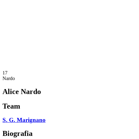
Programação
Equipes
Classificação
Estatísticas
Notícias
Temporada
❮
Temporada 2025-2026
Temporada 2024-2025
Temporada 2023-2024
Temporada 2022-2023
Temporada 2021-2022
17
Nardo
Alice Nardo
Team
S. G. Marignano
Biografia