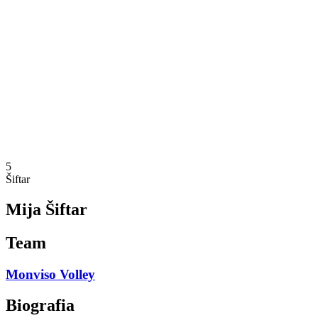
Programação
Equipes
Classificação
Estatísticas
Notícias
Temporada
❮
Temporada 2025-2026
Temporada 2024-2025
Temporada 2023-2024
Temporada 2022-2023
Temporada 2021-2022
5
Šiftar
Mija Šiftar
Team
Monviso Volley
Biografia