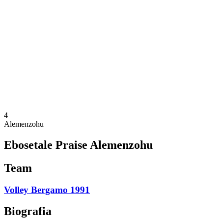
Programação
Equipes
Classificação
Estatísticas
Notícias
Temporada
❮
Temporada 2025-2026
Temporada 2024-2025
Temporada 2023-2024
Temporada 2022-2023
Temporada 2021-2022
4
Alemenzohu
Ebosetale Praise Alemenzohu
Team
Volley Bergamo 1991
Biografia