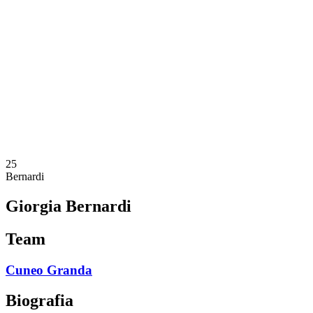
Programação
Equipes
Classificação
Estatísticas
Notícias
Temporada
❮
Temporada 2025-2026
Temporada 2024-2025
Temporada 2023-2024
Temporada 2022-2023
Temporada 2021-2022
25
Bernardi
Giorgia Bernardi
Team
Cuneo Granda
Biografia