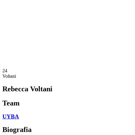
Programação
Equipes
Classificação
Estatísticas
Notícias
Temporada
❮
Temporada 2025-2026
Temporada 2024-2025
Temporada 2023-2024
Temporada 2022-2023
Temporada 2021-2022
24
Voltani
Rebecca Voltani
Team
UYBA
Biografia