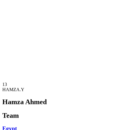
Onde Assistir
Equipes
Programação
Classificação
Estatísticas
Competição
Notícias
Temporada 2025
❮
Temporada 2025
Temporada 2023
Temporada 2021
13
HAMZA.Y
Hamza Ahmed
Team
Egypt