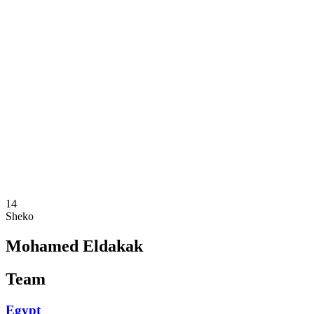
Onde Assistir
Equipes
Programação
Classificação
Estatísticas
Competição
Notícias
Temporada 2025
❮
Temporada 2025
Temporada 2023
Temporada 2021
14
Sheko
Mohamed Eldakak
Team
Egypt