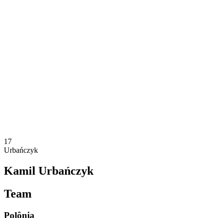
Onde Assistir
Equipes
Programação
Classificação
Estatísticas
Competição
Notícias
Temporada 2025
❮
Temporada 2025
Temporada 2023
Temporada 2021
17
Urbańczyk
Kamil Urbańczyk
Team
Polônia