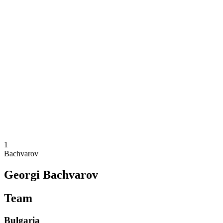
Onde Assistir
Equipes
Programação
Classificação
Estatísticas
Competição
Notícias
Temporada 2025
❮
Temporada 2025
Temporada 2023
Temporada 2021
1
Bachvarov
Georgi Bachvarov
Team
Bulgaria